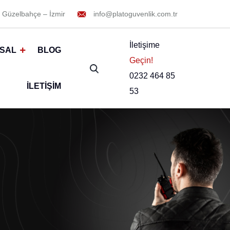
 Güzelbahçe – İzmir
info@platoguvenlik.com.tr
İletişime
SAL
BLOG
Geçin!
0232 464 85
İLETIŞIM
53