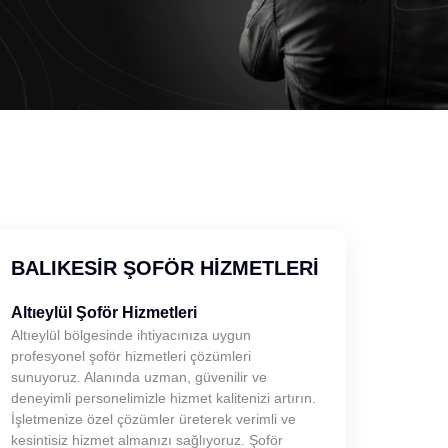
BALIKESIR ŞOFÖR HIZMETLERI
Altıeylül Şoför Hizmetleri
Altıeylül bölgesinde ihtiyacınıza uygun
profesyonel şoför hizmetleri çözümleri
sunuyoruz. Alanında uzman, güvenilir ve
deneyimli personelimizle hizmet kalitenizi artırın.
İşletmenize özel çözümler üreterek verimli ve
kesintisiz hizmet almanızı sağlıyoruz. Şoför