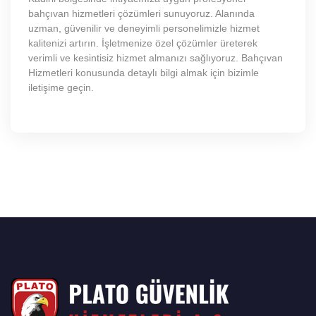
bahçıvan hizmetleri çözümleri sunuyoruz. Alanında
uzman, güvenilir ve deneyimli personelimizle hizmet
kalitenizi artırın. İşletmenize özel çözümler üreterek
verimli ve kesintisiz hizmet almanızı sağlıyoruz. Bahçıvan
Hizmetleri konusunda detaylı bilgi almak için bizimle
iletişime geçin.