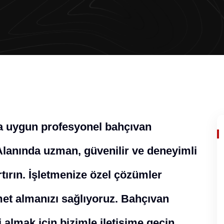
za uygun profesyonel bahçıvan
Alanında uzman, güvenilir ve deneyimli
rtırın. İşletmenize özel çözümler
zmet almanızı sağlıyoruz. Bahçıvan
 almak için bizimle iletişime geçin.