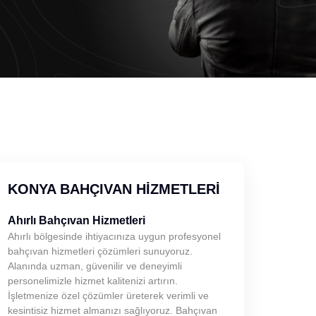
KONYA BAHÇIVAN HIZMETLERI
Ahırlı Bahçıvan Hizmetleri
Ahırlı bölgesinde ihtiyacınıza uygun profesyonel
bahçıvan hizmetleri çözümleri sunuyoruz.
Alanında uzman, güvenilir ve deneyimli
personelimizle hizmet kalitenizi artırın.
İşletmenize özel çözümler üreterek verimli ve
kesintisiz hizmet almanızı sağlıyoruz. Bahçıvan