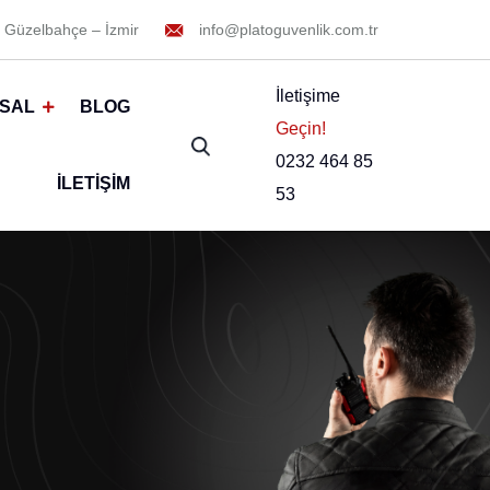
 Güzelbahçe – İzmir
info@platoguvenlik.com.tr
İletişime
SAL
BLOG
Geçin!
0232 464 85
İLETIŞIM
53