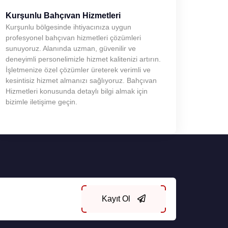
Kurşunlu Bahçıvan Hizmetleri
Kurşunlu bölgesinde ihtiyacınıza uygun
profesyonel bahçıvan hizmetleri çözümleri
sunuyoruz. Alanında uzman, güvenilir ve
deneyimli personelimizle hizmet kalitenizi artırın.
İşletmenize özel çözümler üreterek verimli ve
kesintisiz hizmet almanızı sağlıyoruz. Bahçıvan
Hizmetleri konusunda detaylı bilgi almak için
bizimle iletişime geçin.
Kayıt Ol