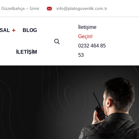
 Güzelbahçe – İzmir
info@platoguvenlik.com.tr
İletişime
SAL
BLOG
Geçin!
0232 464 85
İLETIŞIM
53