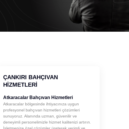
ÇANKIRI BAHÇIVAN
HIZMETLERI
Atkaracalar Bahçıvan Hizmetleri
Atkaracalar bölgesinde ihtiyacınıza uygun
profesyonel bahçıvan hizmetleri çözümleri
sunuyoruz. Alanında uzman, güvenilir ve
deneyimli personelimizle hizmet kalitenizi artırın.
İşletmenize özel çözümler üreterek verimli ve