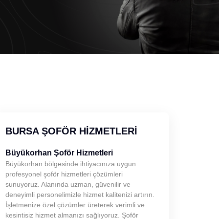
BURSA ŞOFÖR HIZMETLERI
Büyükorhan Şoför Hizmetleri
Büyükorhan bölgesinde ihtiyacınıza uygun
profesyonel şoför hizmetleri çözümleri
sunuyoruz. Alanında uzman, güvenilir ve
deneyimli personelimizle hizmet kalitenizi artırın.
İşletmenize özel çözümler üreterek verimli ve
kesintisiz hizmet almanızı sağlıyoruz. Şoför