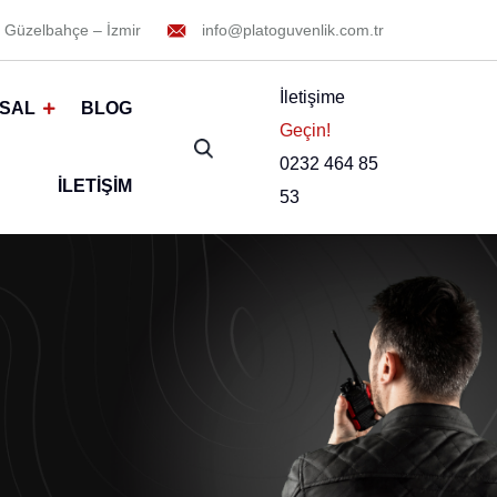
 Güzelbahçe – İzmir
info@platoguvenlik.com.tr
İletişime
SAL
BLOG
Geçin!
0232 464 85
İLETIŞIM
53