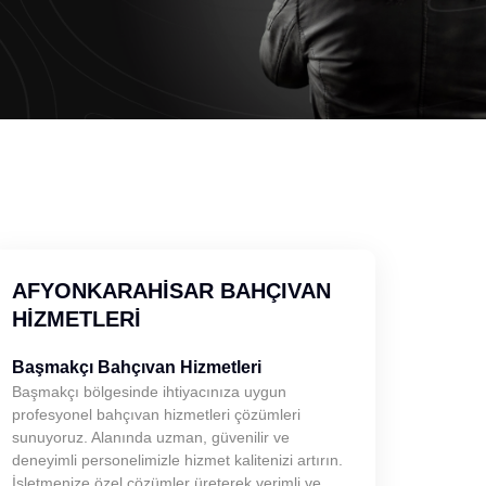
AFYONKARAHISAR BAHÇIVAN
HIZMETLERI
Başmakçı Bahçıvan Hizmetleri
Başmakçı bölgesinde ihtiyacınıza uygun
profesyonel bahçıvan hizmetleri çözümleri
sunuyoruz. Alanında uzman, güvenilir ve
deneyimli personelimizle hizmet kalitenizi artırın.
İşletmenize özel çözümler üreterek verimli ve