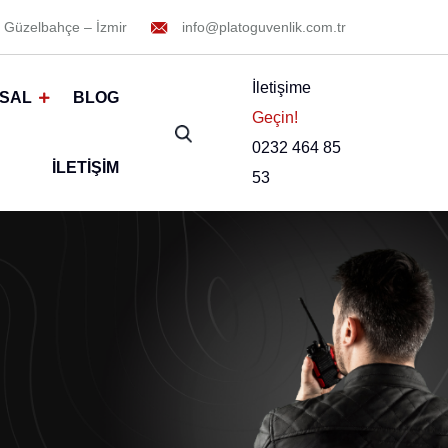
 Güzelbahçe – İzmir
info@platoguvenlik.com.tr
İletişime
SAL
BLOG
Geçin!
0232 464 85
İLETIŞIM
53