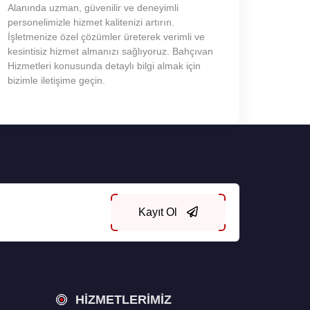
Alanında uzman, güvenilir ve deneyimli
personelimizle hizmet kalitenizi artırın.
İşletmenize özel çözümler üreterek verimli ve
kesintisiz hizmet almanızı sağlıyoruz. Bahçıvan
Hizmetleri konusunda detaylı bilgi almak için
bizimle iletişime geçin.
Kayıt Ol
HIZMETLERIMIZ