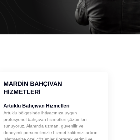
MARDIN BAHÇIVAN
HIZMETLERI
Artuklu Bahçıvan Hizmetleri
Artuklu bölgesinde ihtiyacınıza uygun
profesyonel bahçıvan hizmetleri çözümleri
sunuyoruz. Alanında uzman, güvenilir ve
deneyimli personelimizle hizmet kalitenizi artırın.
İşletmenize özel çözümler üreterek verimli ve