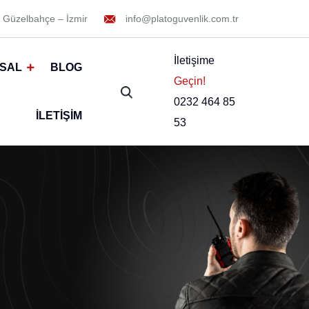
 Güzelbahçe – İzmir
info@platoguvenlik.com.tr
İletişime
SAL
BLOG
Geçin!
0232 464 85
İLETIŞIM
53