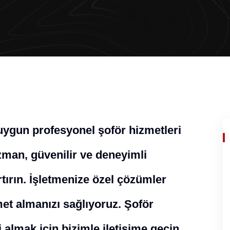
uygun profesyonel şoför hizmetleri
man, güvenilir ve deneyimli
rtırın. İşletmenize özel çözümler
met almanızı sağlıyoruz. Şoför
 almak için bizimle iletişime geçin.