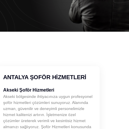
ANTALYA ŞOFÖR HIZMETLERI
Akseki Şoför Hizmetleri
Akseki bölgesinde ihtiyacınıza uygun profesyonel
şoför hizmetleri çözümleri sunuyoruz. Alanında
uzman, güvenilir ve deneyimli personelimizle
hizmet kalitenizi artırın. İşletmenize özel
çözümler üreterek verimli ve kesintisiz hizmet
almanızı sağlıyoruz. Şoför Hizmetleri konusunda