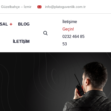
 Güzelbahçe – İzmir
info@platoguvenlik.com.tr
İletişime
SAL
BLOG
Geçin!
0232 464 85
İLETIŞIM
53