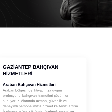
GAZIANTEP BAHÇIVAN
HIZMETLERI
Araban Bahçıvan Hizmetleri
Araban bölgesinde ihtiyacınıza uygun
profesyonel bahçıvan hizmetleri çözümleri
sunuyoruz. Alanında uzman, güvenilir ve
deneyimli personelimizle hizmet kalitenizi artırın.
İşletmenize özel çözümler üreterek verimli ve