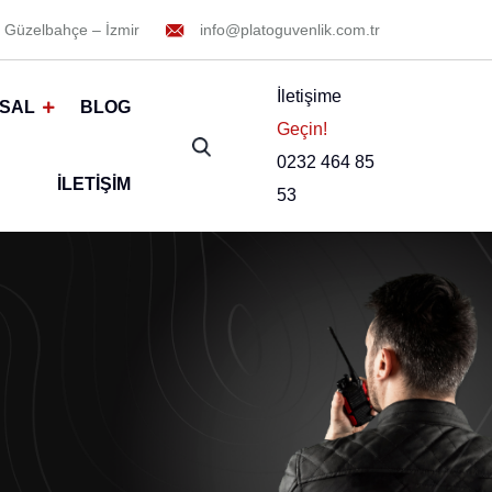
 Güzelbahçe – İzmir
info@platoguvenlik.com.tr
İletişime
SAL
BLOG
Geçin!
0232 464 85
İLETIŞIM
53