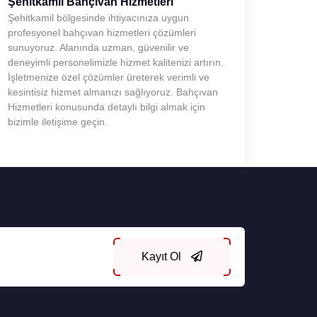
Şehitkamil Bahçıvan Hizmetleri
Şehitkamil bölgesinde ihtiyacınıza uygun
profesyonel bahçıvan hizmetleri çözümleri
sunuyoruz. Alanında uzman, güvenilir ve
deneyimli personelimizle hizmet kalitenizi artırın.
İşletmenize özel çözümler üreterek verimli ve
kesintisiz hizmet almanızı sağlıyoruz. Bahçıvan
Hizmetleri konusunda detaylı bilgi almak için
bizimle iletişime geçin.
Kayıt Ol