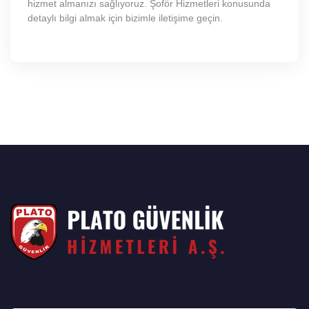
hizmet almanızı sağlıyoruz. Şoför Hizmetleri konusunda
detaylı bilgi almak için bizimle iletişime geçin.