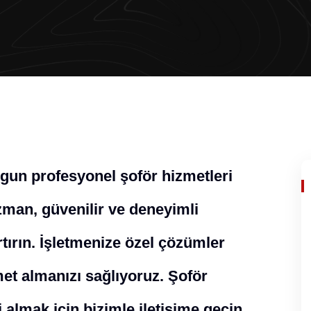
ygun profesyonel şoför hizmetleri
man, güvenilir ve deneyimli
rtırın. İşletmenize özel çözümler
met almanızı sağlıyoruz. Şoför
 almak için bizimle iletişime geçin.