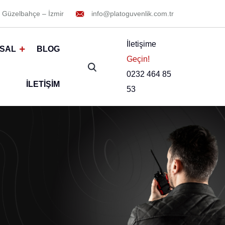
 Güzelbahçe – İzmir
info@platoguvenlik.com.tr
İletişime
SAL
BLOG
Geçin!
0232 464 85
İLETIŞIM
53