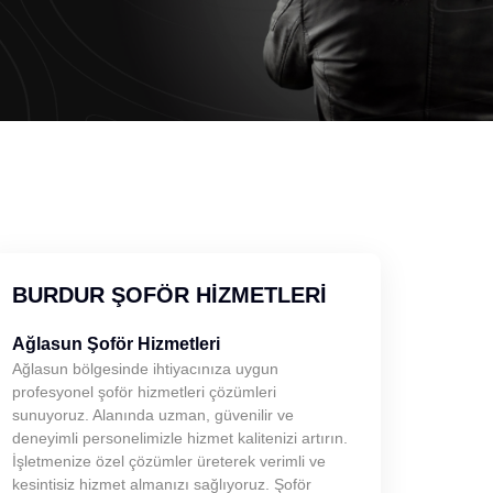
BURDUR ŞOFÖR HIZMETLERI
Ağlasun Şoför Hizmetleri
Ağlasun bölgesinde ihtiyacınıza uygun
profesyonel şoför hizmetleri çözümleri
sunuyoruz. Alanında uzman, güvenilir ve
deneyimli personelimizle hizmet kalitenizi artırın.
İşletmenize özel çözümler üreterek verimli ve
kesintisiz hizmet almanızı sağlıyoruz. Şoför