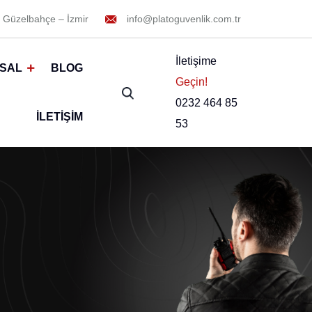
 Güzelbahçe – İzmir
info@platoguvenlik.com.tr
İletişime
SAL
BLOG
Geçin!
0232 464 85
İLETIŞIM
53