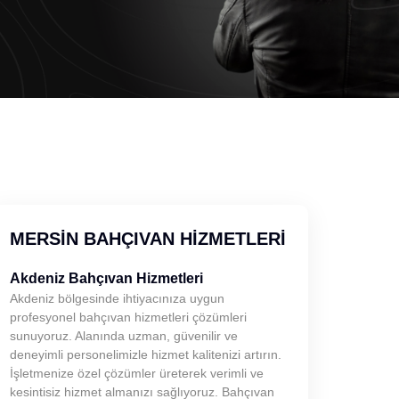
MERSIN BAHÇIVAN HIZMETLERI
Akdeniz Bahçıvan Hizmetleri
Akdeniz bölgesinde ihtiyacınıza uygun
profesyonel bahçıvan hizmetleri çözümleri
sunuyoruz. Alanında uzman, güvenilir ve
deneyimli personelimizle hizmet kalitenizi artırın.
İşletmenize özel çözümler üreterek verimli ve
kesintisiz hizmet almanızı sağlıyoruz. Bahçıvan