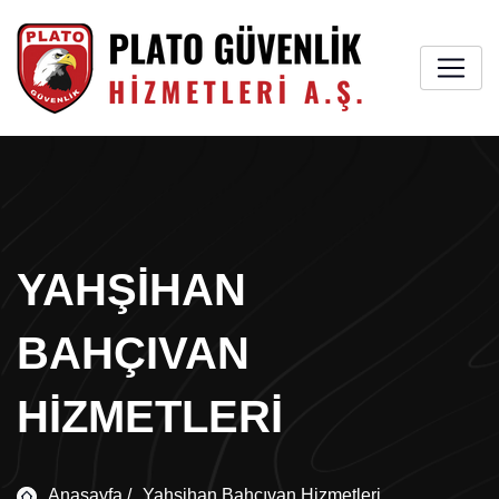
YAHŞIHAN
BAHÇIVAN
HIZMETLERI
Anasayfa /
Yahşihan Bahçıvan Hizmetleri