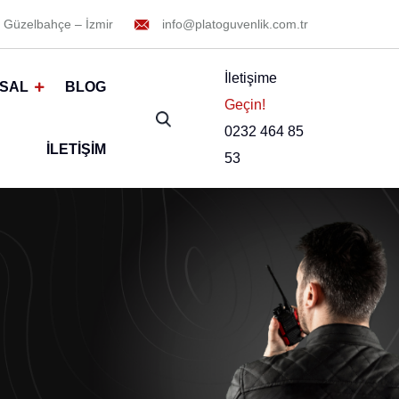
 Güzelbahçe – İzmir
info@platoguvenlik.com.tr
İletişime
SAL
BLOG
Geçin!
0232 464 85
İLETIŞIM
53