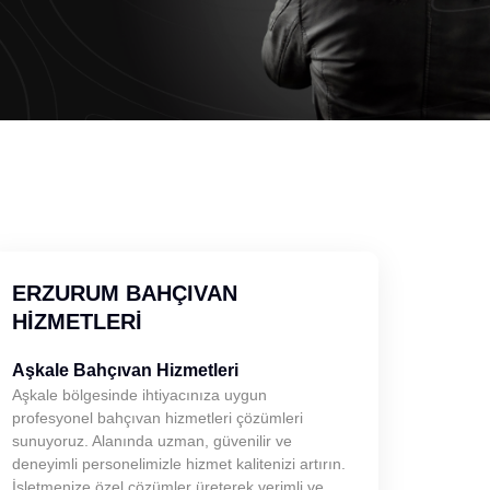
ERZURUM BAHÇIVAN
HIZMETLERI
Aşkale Bahçıvan Hizmetleri
Aşkale bölgesinde ihtiyacınıza uygun
profesyonel bahçıvan hizmetleri çözümleri
sunuyoruz. Alanında uzman, güvenilir ve
deneyimli personelimizle hizmet kalitenizi artırın.
İşletmenize özel çözümler üreterek verimli ve