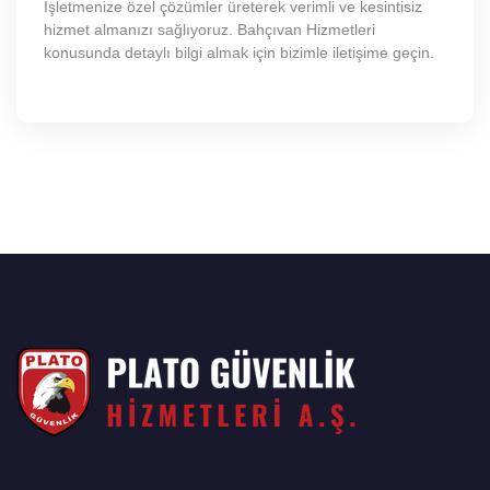
İşletmenize özel çözümler üreterek verimli ve kesintisiz
hizmet almanızı sağlıyoruz. Bahçıvan Hizmetleri
konusunda detaylı bilgi almak için bizimle iletişime geçin.