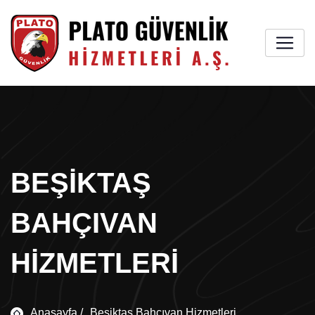
BEŞIKTAŞ
BAHÇIVAN
HIZMETLERI
Anasayfa /
Beşiktaş Bahçıvan Hizmetleri