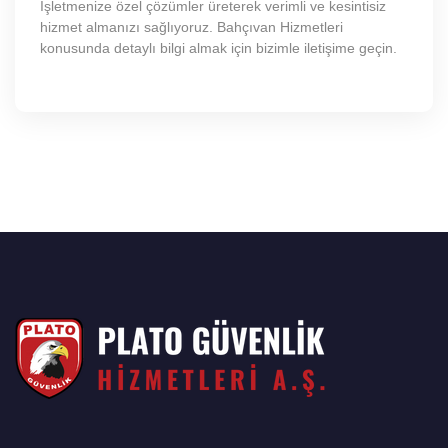
İşletmenize özel çözümler üreterek verimli ve kesintisiz
hizmet almanızı sağlıyoruz. Bahçıvan Hizmetleri
konusunda detaylı bilgi almak için bizimle iletişime geçin.