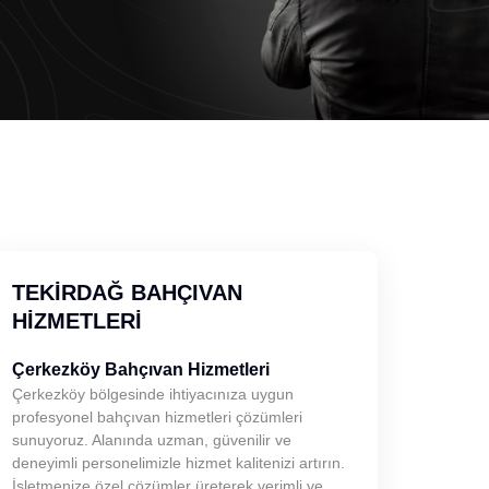
TEKIRDAĞ BAHÇIVAN
HIZMETLERI
Çerkezköy Bahçıvan Hizmetleri
Çerkezköy bölgesinde ihtiyacınıza uygun
profesyonel bahçıvan hizmetleri çözümleri
sunuyoruz. Alanında uzman, güvenilir ve
deneyimli personelimizle hizmet kalitenizi artırın.
İşletmenize özel çözümler üreterek verimli ve