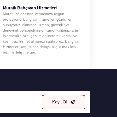
Muratlı Bahçıvan Hizmetleri
Muratlı bölgesinde ihtiyacınıza uygun
profesyonel bahçıvan hizmetleri çözümleri
sunuyoruz. Alanında uzman, güvenilir ve
deneyimli personelimizle hizmet kalitenizi artırın.
İşletmenize özel çözümler üreterek verimli ve
kesintisiz hizmet almanızı sağlıyoruz. Bahçıvan
Hizmetleri konusunda detaylı bilgi almak için
bizimle iletişime geçin.
Kayıt Ol