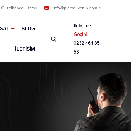
 Güzelbahçe – İzmir
info@platoguvenlik.com.tr
İletişime
SAL
BLOG
Geçin!
0232 464 85
İLETIŞIM
53